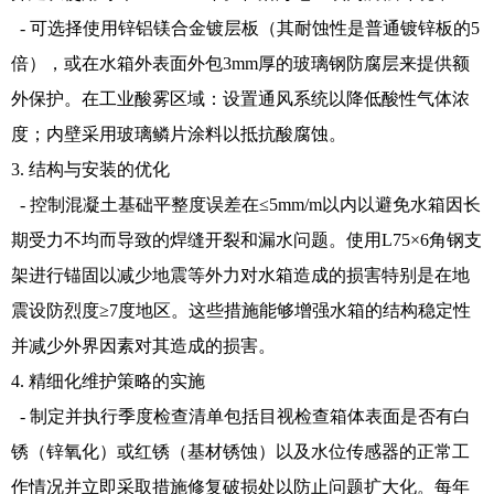
- 可选择使用锌铝镁合金镀层板（其耐蚀性是普通镀锌板的5
倍），或在水箱外表面外包3mm厚的玻璃钢防腐层来提供额
外保护。在工业酸雾区域：设置通风系统以降低酸性气体浓
度；内壁采用玻璃鳞片涂料以抵抗酸腐蚀。
3. 结构与安装的优化
- 控制混凝土基础平整度误差在≤5mm/m以内以避免水箱因长
期受力不均而导致的焊缝开裂和漏水问题。使用L75×6角钢支
架进行锚固以减少地震等外力对水箱造成的损害特别是在地
震设防烈度≥7度地区。这些措施能够增强水箱的结构稳定性
并减少外界因素对其造成的损害。
4. 精细化维护策略的实施
- 制定并执行季度检查清单包括目视检查箱体表面是否有白
锈（锌氧化）或红锈（基材锈蚀）以及水位传感器的正常工
作情况并立即采取措施修复破损处以防止问题扩大化。每年